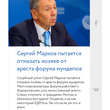
Сергей Марков пытается
отмазать хозяев от
ареста форума мундепов
Скорбный умом Сергей Марков пытается
отмазать хозяев от ареста форума мундепов.
Мол соорганизаторы форума работают с
Ходорковским, а он «иностранный агент».
Спешу огорчить: я гражданин России и
обхожусь без «денег Госдепа», а не как
некоторые ЕДРОсы. Так что если уж кто и
агент..