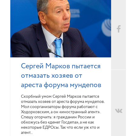
Сергей Марков пытается
отмазать хозяев от
ареста форума мундепов
Скорбный умом Сергей Марков пытается
отмазать хозяев от ареста форума мундепов.
Мол соорганизаторы форума работают с
Ходорковским, а он «иностранный агент».
Спешу огорчить: я гражданин России и
обхожусь без «денег Госдепа», а не как
некоторые ЕДРОсы. Так что если уж кто и
агент..