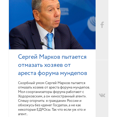
Сергей Марков пытается
отмазать хозяев от
ареста форума мундепов
Скорбный умом Сергей Марков пытается
отмазать хозяев от ареста форума мундепов.
Мол соорганизаторы форума работают с
Ходорковским, а он «иностранный агент».
Спешу огорчить: я гражданин России и
обхожусь без «денег Госдепа», а не как
некоторые ЕДРОсы. Так что если уж кто и
агент..