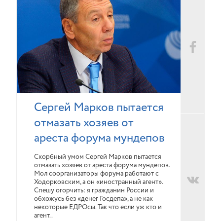
Сергей Марков пытается
отмазать хозяев от
ареста форума мундепов
Скорбный умом Сергей Марков пытается
отмазать хозяев от ареста форума мундепов.
Мол соорганизаторы форума работают с
Ходорковским, а он «иностранный агент».
Спешу огорчить: я гражданин России и
обхожусь без «денег Госдепа», а не как
некоторые ЕДРОсы. Так что если уж кто и
агент..