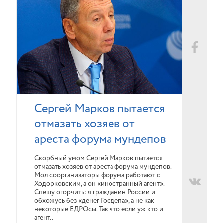
Сергей Марков пытается
отмазать хозяев от
ареста форума мундепов
Скорбный умом Сергей Марков пытается
отмазать хозяев от ареста форума мундепов.
Мол соорганизаторы форума работают с
Ходорковским, а он «иностранный агент».
Спешу огорчить: я гражданин России и
обхожусь без «денег Госдепа», а не как
некоторые ЕДРОсы. Так что если уж кто и
агент..