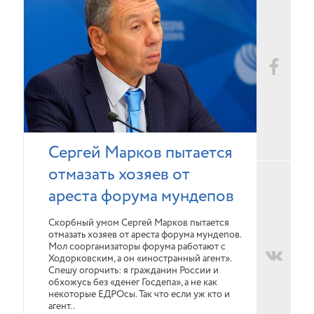
Сергей Марков пытается
отмазать хозяев от
ареста форума мундепов
Скорбный умом Сергей Марков пытается
отмазать хозяев от ареста форума мундепов.
Мол соорганизаторы форума работают с
Ходорковским, а он «иностранный агент».
Спешу огорчить: я гражданин России и
обхожусь без «денег Госдепа», а не как
некоторые ЕДРОсы. Так что если уж кто и
агент..