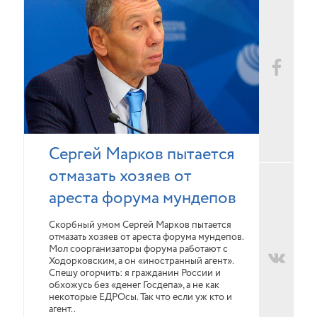
Сергей Марков пытается
отмазать хозяев от
ареста форума мундепов
Скорбный умом Сергей Марков пытается
отмазать хозяев от ареста форума мундепов.
Мол соорганизаторы форума работают с
Ходорковским, а он «иностранный агент».
Спешу огорчить: я гражданин России и
обхожусь без «денег Госдепа», а не как
некоторые ЕДРОсы. Так что если уж кто и
агент..