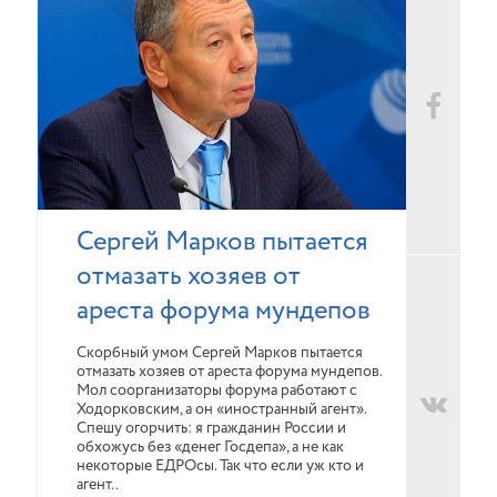
Сергей Марков пытается
отмазать хозяев от
ареста форума мундепов
Скорбный умом Сергей Марков пытается
отмазать хозяев от ареста форума мундепов.
Мол соорганизаторы форума работают с
Ходорковским, а он «иностранный агент».
Спешу огорчить: я гражданин России и
обхожусь без «денег Госдепа», а не как
некоторые ЕДРОсы. Так что если уж кто и
агент..