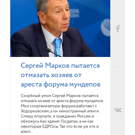
Сергей Марков пытается
отмазать хозяев от
ареста форума мундепов
Скорбный умом Сергей Марков пытается
отмазать хозяев от ареста форума мундепов.
Мол соорганизаторы форума работают с
Ходорковским, а он «иностранный агент».
Спешу огорчить: я гражданин России и
обхожусь без «денег Госдепа», а не как
некоторые ЕДРОсы. Так что если уж кто и
агент..