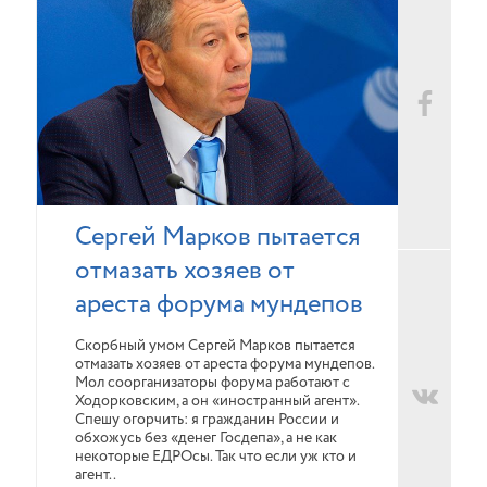
Сергей Марков пытается
отмазать хозяев от
ареста форума мундепов
Скорбный умом Сергей Марков пытается
отмазать хозяев от ареста форума мундепов.
Мол соорганизаторы форума работают с
Ходорковским, а он «иностранный агент».
Спешу огорчить: я гражданин России и
обхожусь без «денег Госдепа», а не как
некоторые ЕДРОсы. Так что если уж кто и
агент..